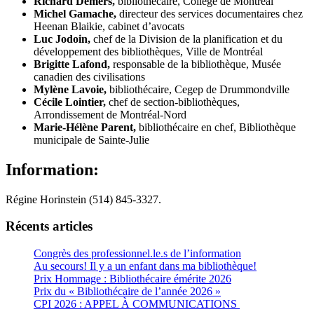
Richard Demers,
bibliothécaire, Collège de Montréal
Michel Gamache,
directeur des services documentaires chez
Heenan Blaikie, cabinet d’avocats
Luc Jodoin,
chef de la Division de la planification et du
développement des bibliothèques, Ville de Montréal
Brigitte Lafond,
responsable de la bibliothèque, Musée
canadien des civilisations
Mylène Lavoie,
bibliothécaire, Cegep de Drummondville
Cécile Lointier,
chef de section-bibliothèques,
Arrondissement de Montréal-Nord
Marie-Hélène Parent,
bibliothécaire en chef, Bibliothèque
municipale de Sainte-Julie
Information:
Régine Horinstein (514) 845-3327.
Récents articles
Congrès des professionnel.le.s de l’information
Au secours! Il y a un enfant dans ma bibliothèque!
Prix Hommage : Bibliothécaire émérite 2026
Prix du « Bibliothécaire de l’année 2026 »
CPI 2026 : APPEL À COMMUNICATIONS