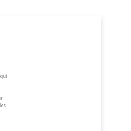
 qui
ur
les