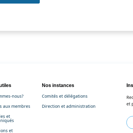
utiles
Nos instances
Ins
mmes-nous?
Comités et délégations
Rec
et 
es aux membres
Direction et administration
es et
niqués
ions et