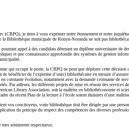
 (CBPQ), je tiens à vous exprimer notre étonnement et notre inquiétude
e la Bibliothèque municipale de Rouyn-Noranda ne soit pas bibliothécair
pourtant appel à des candidats détenant un diplôme universitaire de de
liques et une connaissance approfondie des systèmes de gestion informa
unicipalité.
sonne qui occupe le poste, la CBPQ ne peut que déplorer cette décision 
de bénéficier de l’expertise d’un(e) bibliothécaire en mesure d’assurer 
t en constante évolution, notamment avec la demande croissante de serv
priés. Par ailleurs, les différents projets de mise en réseau des servic
erican Library Association, soit la maîtrise en bibliothéconomie et scien
re du récent Plan de la lecture à l’école soient titulaires d’une maîtri
cient vos concitoyens, votre bibliothèque doit être dirigée par une pers
’application du principe du respect des compétences des diverses professio
de mes sentiments respectueux.