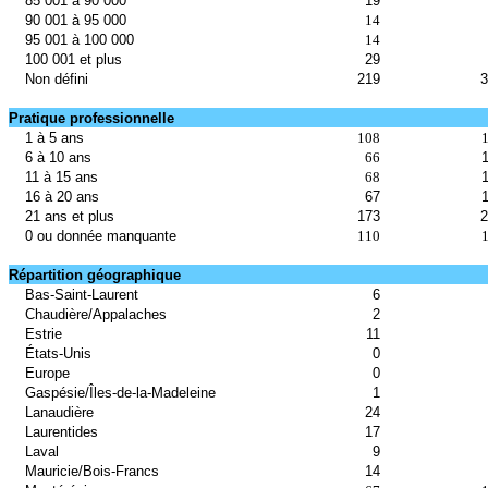
85 001 à 90 000
19
90 001 à 95 000
14
95 001 à 100 000
14
100 001 et plus
29
Non défini
219
3
Pratique professionnelle
1 à 5 ans
108
6 à 10 ans
66
11 à 15 ans
68
16 à 20 ans
67
21 ans et plus
173
2
0 ou donnée manquante
110
Répartition géographique
Bas-Saint-Laurent
6
Chaudière/Appalaches
2
Estrie
11
États-Unis
0
Europe
0
Gaspésie/Îles-de-la-Madeleine
1
Lanaudière
24
Laurentides
1
7
Laval
9
Mauricie/Bois-Francs
14