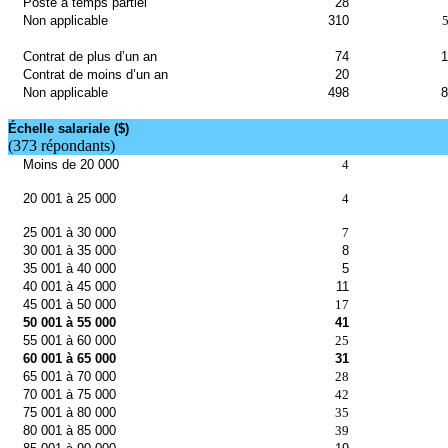
Poste à temps partiel
28
Non applicable
310
Contrat de plus d’un an
74
1
Contrat de moins d’un an
20
Non applicable
498
8
Échelle salariale ($)
(373 répondants)
Moins de 20 000
4
20 001 à 25 000
4
25 001 à 30 000
7
30 001 à 35 000
8
35 001 à 40 000
5
40 001 à 45 000
11
45 001 à 50 000
17
50 001 à 55 000
41
55 001 à 60 000
25
60 001 à 65 000
31
65 001 à 70 000
28
70 001 à 75 000
42
75 001 à 80 000
35
80 001 à 85 000
39