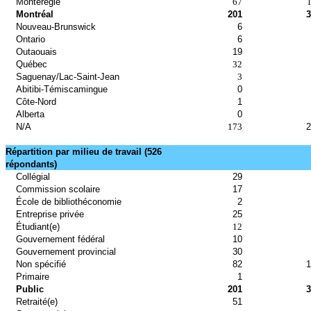
Montérégie
67
Montréal
201
3
Nouveau-Brunswick
6
Ontario
6
Outaouais
19
Québec
32
Saguenay/Lac-Saint-Jean
3
Abitibi-Témiscamingue
0
Côte-Nord
1
Alberta
0
N/A
173
2
Répartition par milieu de travail (526
répondants)
Collégial
29
Commission scolaire
17
École de bibliothéconomie
2
Entreprise privée
25
Étudiant(e)
12
Gouvernement fédéral
10
Gouvernement provincial
30
Non spécifié
82
1
Primaire
1
Public
201
3
Retraité(e)
51