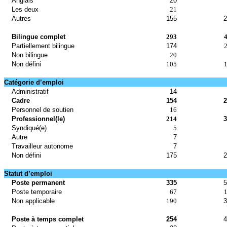
Anglais
20
Les deux
21
Autres
155
2
Bilingue complet
293
4
Partiellement bilingue
174
Non bilingue
20
Non défini
105
Catégorie d’emploi
Administratif
14
Cadre
154
2
Personnel de soutien
16
Professionnel(le)
214
3
Syndiqué(e)
5
Autre
7
Travailleur autonome
7
Non défini
175
2
Statut d’emploi
Poste permanent
335
5
Poste temporaire
67
Non applicable
190
3
Poste à temps complet
254
4