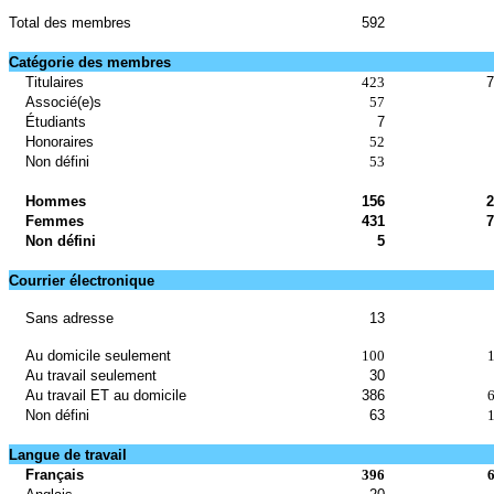
Total des membres
592
Catégorie des membres
Titulaires
423
7
Associé(e)s
57
Étudiants
7
Honoraires
52
Non défini
53
Hommes
156
2
Femmes
431
7
Non défini
5
Courrier électronique
Sans adresse
13
Au domicile seulement
100
Au travail seulement
30
Au travail ET au domicile
386
Non défini
63
Langue de travail
Français
396