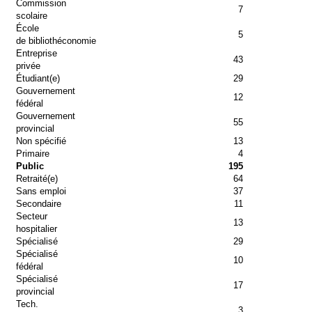
Commission
7
scolaire
École
5
de bibliothéconomie
Entreprise
43
privée
Étudiant(e)
29
Gouvernement
12
fédéral
Gouvernement
55
provincial
Non spécifié
13
Primaire
4
Public
195
Retraité(e)
64
Sans emploi
37
Secondaire
11
Secteur
13
hospitalier
Spécialisé
29
Spécialisé
10
fédéral
Spécialisé
17
provincial
Tech.
3