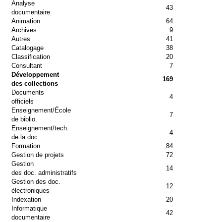
Analyse
43
documentaire
Animation
64
Archives
9
Autres
41
Catalogage
38
Classification
20
Consultant
7
Développement
169
des collections
Documents
4
officiels
Enseignement/École
7
de biblio.
Enseignement/tech.
4
de la doc.
Formation
84
Gestion de projets
72
Gestion
14
des doc. administratifs
Gestion des doc.
12
électroniques
Indexation
20
Informatique
42
documentaire