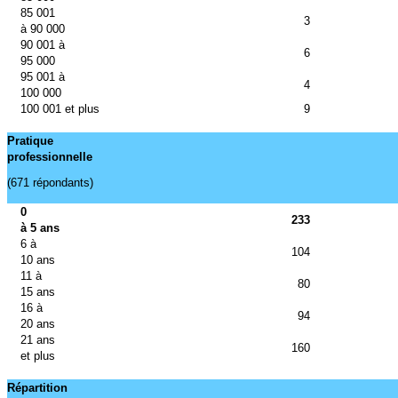
85 001
3
à 90 000
90 001 à
6
95 000
95 001 à
4
100 000
100 001 et plus
9
Pratique
professionnelle
(671 répondants)
0
233
à 5 ans
6 à
104
10 ans
11 à
80
15 ans
16 à
94
20 ans
21 ans
160
et plus
Répartition