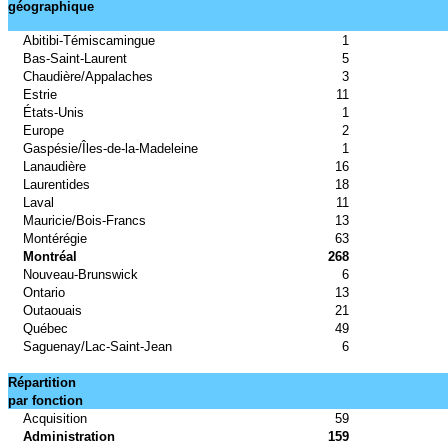
géographique
Abitibi-Témiscamingue
1
Bas-Saint-Laurent
5
Chaudière/Appalaches
3
Estrie
11
États-Unis
1
Europe
2
Gaspésie/Îles-de-la-Madeleine
1
Lanaudière
16
Laurentides
18
Laval
11
Mauricie/Bois-Francs
13
Montérégie
63
Montréal
268
Nouveau-Brunswick
6
Ontario
13
Outaouais
21
Québec
49
Saguenay/Lac-Saint-Jean
6
Répartition
par fonction
Acquisition
59
Administration
159