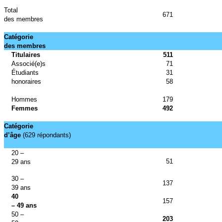
Total
671
des membres
Catégorie
des membres
Titulaires
511
Associé(e)s
71
Étudiants
31
honoraires
58
Hommes
179
Femmes
492
Catégorie
d’âge
(629 répondants)
20 –
51
29 ans
30 –
137
39 ans
40
157
– 49 ans
50 –
203