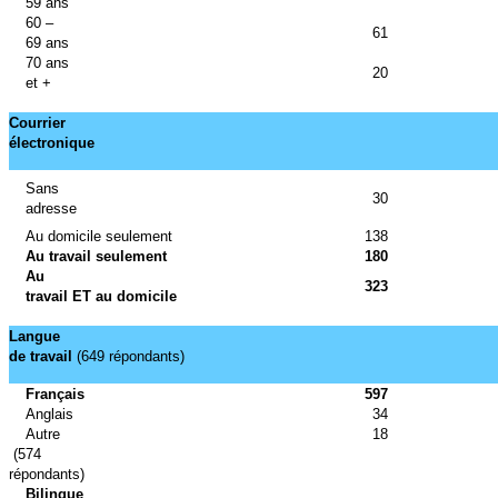
59 ans
60 –
61
69 ans
70 ans
20
et +
Courrier
électronique
Sans
30
adresse
Au domicile seulement
138
Au travail seulement
180
Au
323
travail ET au domicile
Langue
de travail
(649 répondants)
Français
597
Anglais
34
Autre
18
(574
répondants)
Bilingue