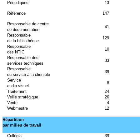
Périodiques
13
Référence
147
Responsable de centre
41
de documentation
Responsable
129
de la bibliothèque
Responsable
10
des NTIC
Responsable des
33
services techniques
Responsable
39
du service à la clientèle
Service
8
audio-visuel
Traitement
24
Veille stratégique
26
Vente
4
Webmestre
12
Répartition
par milieu de travail
Collégial
39