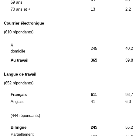
69 ans
70 ans et +
13
2,2
Courrier électronique
(610 répondants)
À
245
40,2
domicile
Au travail
365
59,8
Langue de travail
(652 répondants)
Français
611
93,7
Anglais
41
6,3
(444 répondants)
Bilingue
245
55,2
Partiellement