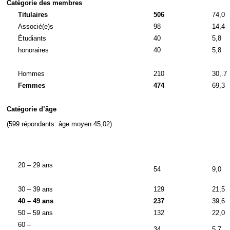
Catégorie des membres
Titulaires
506
74,0
Associé(e)s
98
14,4
Étudiants
40
5,8
honoraires
40
5,8
Hommes
210
30,.7
Femmes
474
69,3
Catégorie d’âge
(599 répondants: âge moyen 45,02)
20 – 29 ans
54
9,0
30 – 39 ans
129
21,5
40 – 49 ans
237
39,6
50 – 59 ans
132
22,0
60 –
34
5,7