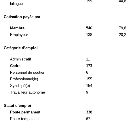
199
44,8
bilingue
Cotisation payée par
Membre
546
79,8
Employeur
138
20,2
Catégorie d’emploi
Administratif
11
Cadre
173
Personnel de soutien
6
Professionnel(le)
155
Syndiqué(e)
154
Travailleur autonome
9
Statut d’emploi
Poste permanent
338
Poste temporaire
67