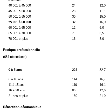
40 001 à 45 000
24
12,0
45 001 à 50 000
23
11,5
50 001 à 55 000
30
15,0
55 001 à 60 000
32
16,0
60 001 à 65 000
12
6,0
65 001 à 70 000
7
3,5
70 001 et plus
16
8,0
Pratique professionnelle
(684 répondants)
0 à 5 ans
224
32,7
6 à 10 ans
114
16,7
11 à 15 ans
110
16,1
16 à 20 ans
86
12,6
21 ans et plus
150
21,9
Répartition géographique