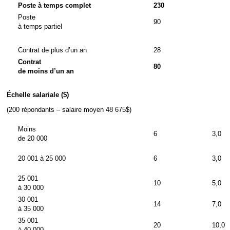
Poste à temps complet
230
Poste
90
à temps partiel
Contrat de plus d’un an
28
Contrat
80
de moins d’un an
Échelle salariale ($)
(200 répondants – salaire moyen 48 675$)
Moins
6
3,0
de 20 000
20 001 à 25 000
6
3,0
25 001
10
5,0
à 30 000
30 001
14
7,0
à 35 000
35 001
20
10,0
à 40 000