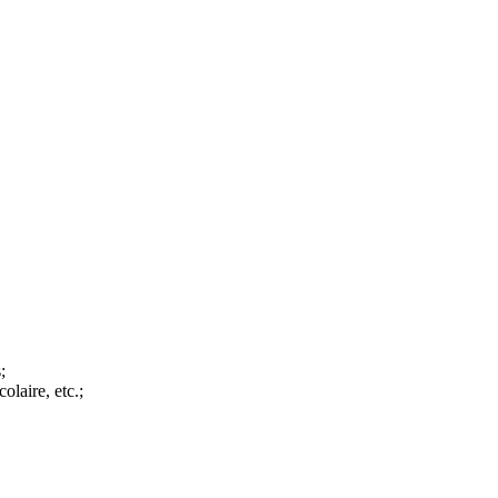
;
olaire, etc.;