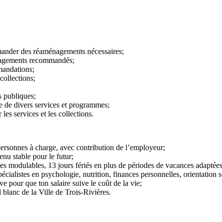
mander des réaménagements nécessaires;
énagements recommandés;
mmandations;
collections;
s publiques;
e de divers services et programmes;
les services et les collections.
personnes à charge, avec contribution de l’employeur;
enu stable pour le futur;
s modulables, 13 jours fériés en plus de périodes de vacances adaptées
ialistes en psychologie, nutrition, finances personnelles, orientation sc
ve pour que ton salaire suive le coût de la vie;
 blanc de la Ville de Trois-Rivières.