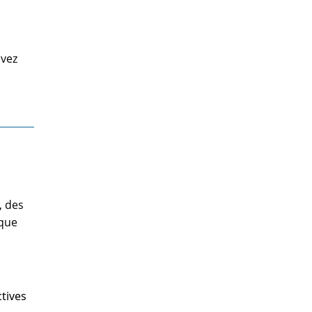
evez
, des
èque
ctives