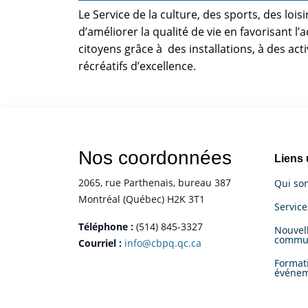
Le Service de la culture, des sports, des l
d’améliorer la qualité de vie en favorisant l’ac
citoyens grâce à des installations, à des act
récréatifs d’excellence.
Nos coordonnées
Liens 
2065, rue Parthenais, bureau 387
Qui so
Montréal (Québec) H2K 3T1
Servic
Téléphone :
(514) 845-3327
Nouvell
commu
Courriel :
info@cbpq.qc.ca
Format
événe