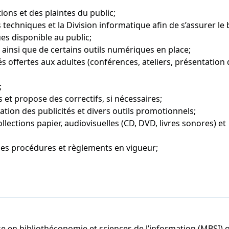
ions et des plaintes du public;
 techniques et la Division informatique afin de s’assurer le
s disponible au public;
 ainsi que de certains outils numériques en place;
s offertes aux adultes (conférences, ateliers, présentation 
;
s et propose des correctifs, si nécessaires;
isation des publicités et divers outils promotionnels;
ections papier, audiovisuelles (CD, DVD, livres sonores) et
 des procédures et règlements en vigueur;
rise en bibliothéconomie et sciences de l’information (MBSI) 