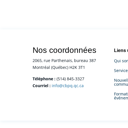
Nos coordonnées
Liens 
2065, rue Parthenais, bureau 387
Qui so
Montréal (Québec) H2K 3T1
Servic
Téléphone :
(514) 845-3327
Nouvell
commu
Courriel :
info@cbpq.qc.ca
Format
événe