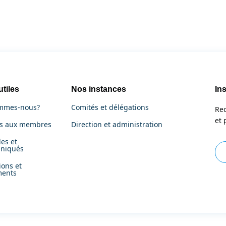
utiles
Nos instances
Ins
mmes-nous?
Comités et délégations
Rec
et 
es aux membres
Direction et administration
es et
niqués
ions et
ments