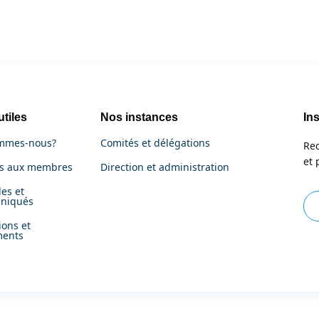
utiles
Nos instances
Ins
mmes-nous?
Comités et délégations
Rec
et 
es aux membres
Direction et administration
es et
niqués
ions et
ments