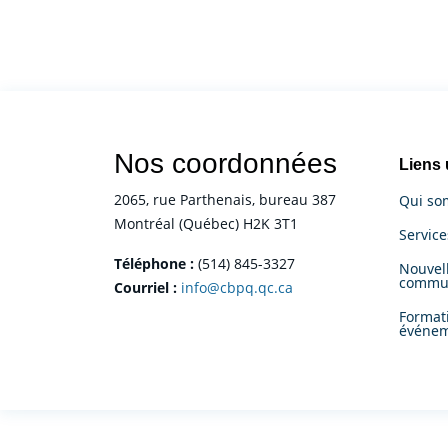
Nos coordonnées
Liens 
2065, rue Parthenais, bureau 387
Qui so
Montréal (Québec) H2K 3T1
Servic
Téléphone :
(514) 845-3327
Nouvell
commu
Courriel :
info@cbpq.qc.ca
Format
événe