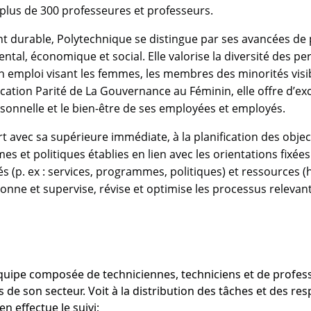
lus de 300 professeures et professeurs.
 durable, Polytechnique se distingue par ses avancées de po
al, économique et social. Elle valorise la diversité des 
n emploi visant les femmes, les membres des minorités visib
cation Parité de La Gouvernance au Féminin, elle offre d’exc
rsonnelle et le bien-être de ses employées et employés.
 avec sa supérieure immédiate, à la planification des objec
 et politiques établies en lien avec les orientations fixées 
tés (p. ex : services, programmes, politiques) et ressources 
onne et supervise, révise et optimise les processus relevant
quipe composée de techniciennes, techniciens et de professi
ifs de son secteur. Voit à la distribution des tâches et des
en effectue le suivi;