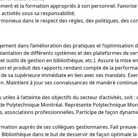
rement et la formation appropriés à son personnel. Favori
 activités sous sa responsabilité;
armonieux dans le respect des règles, des politiques, des co
ngement dans l’amélioration des pratiques et l’optimisation 
lantation de différents systèmes et des plateformes de servi
 et outils de gestion en bibliothèque, etc.). Assure la mise
ution et produit des rapports rendant compte de la performa
de sa supérieure immédiate en lien avec ses mandats. Exerce 
on. Maintient à jour ses connaissances de manière continue e
tiles à l’atteinte des objectifs du secteur d’activités, soit 
s de Polytechnique Montréal. Représente Polytechnique Mont
res, associations professionnelles. Participe de façon dynam
rmation auprès de ses collègues gestionnaires. Fait preuve 
 la Bibliothèque dans le but de desservir de façon optimale la 