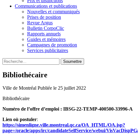
Prix et distinctions
Communications et publications
Nouvelles et communiqués
Prises de position
Revue Argus
Bulletin CorpoClic
Rapports annuels
Guides et mémoires
Campagnes de promotion
Services publicitaires
Soumettre
Bibliothécaire
Ville de Montréal
Publiée le 25 juillet 2022
Bibliothécaire
Numéro de l’offre d’emploi : IBSG-22-TEMP-400500-33996-A
Lien où postuler
:
https://simenligne.ville.montreal.qc.ca/OA_HTML/OA.jsp?
page=/oracle/apps/irc/candidateSelfService/webui/Vi