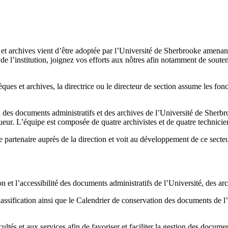
et archives vient d’être adoptée par l’Université de Sherbrooke amenant
de l’institution, joignez vos efforts aux nôtres afin notamment de soutenir
èques et archives, la directrice ou le directeur de section assume les fonc
tion des documents administratifs et des archives de l’Université de Sherb
gueur. L’équipe est composée de quatre archivistes et de quatre technicien
et de partenaire auprès de la direction et voit au développement de ce se
et l’accessibilité des documents administratifs de l’Université, des arch
classification ainsi que le Calendrier de conservation des documents de l
ultés et aux services afin de favoriser et faciliter la gestion des documen