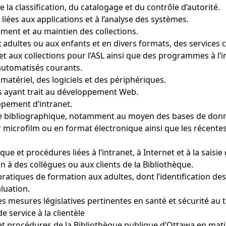
la classification, du catalogage et du contrôle d’autorité.
liées aux applications et à l’analyse des systèmes.
sement et au maintien des collections.
ux adultes ou aux enfants et en divers formats, des services
on et aux collections pour l’ASL ainsi que des programmes à l
 automatisés courants.
matériel, des logiciels et des périphériques.
ls ayant trait au développement Web.
ppement d’intranet.
che bibliographique, notamment au moyen des bases de donn
 microfilm ou en format électronique ainsi que les récentes
que et procédures liées à l’intranet, à Internet et à la saisi
n à des collègues ou aux clients de la Bibliothèque.
atiques de formation aux adultes, dont l’identification des
luation.
 mesures législatives pertinentes en santé et sécurité au tr
 service à la clientèle
 et procédures de la Bibliothèque publique d’Ottawa en matiè