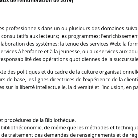
 (taux de rémunération de 2019)
aires professionnels dans un ou plusieurs des domaines suiva
 consultatifs aux lecteurs; les programmes; l’enrichissement 
 l’élaboration des systèmes; la tenue des services Web; la f
ervices à l’enfance et à la jeunesse, ou aux services aux adul
 responsabilité des opérations quotidiennes de la succursale
xte des politiques et du cadre de la culture organisationnelle
rs de base, les lignes directrices de l’expérience de la clie
ur la liberté intellectuelle, la diversité et l’inclusion, en pa
et procédures de la Bibliothèque.
la bibliothéconomie, de même que les méthodes et technique
s de traitement des demandes de renseignements et de règle