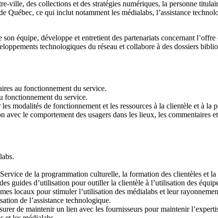
e-ville, des collections et des stratégies numériques, la personne titulair
 Québec, ce qui inclut notamment les médialabs, l’assistance technolo
e son équipe, développe et entretient des partenariats concernant l’off
eloppements technologiques du réseau et collabore à des dossiers bibli
aires au fonctionnement du service.
 au fonctionnement du service.
 les modalités de fonctionnement et les ressources à la clientèle et à la 
ion avec le comportement des usagers dans les lieux, les commentaires e
labs.
 Service de la programmation culturelle, la formation des clientèles et
es guides d’utilisation pour outiller la clientèle à l’utilisation des équi
smes locaux pour stimuler l’utilisation des médialabs et leur rayonnemen
isation de l’assistance technologique.
urer de maintenir un lien avec les fournisseurs pour maintenir l’expertis
s et les médialabs.