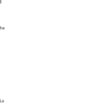
)
che
 La