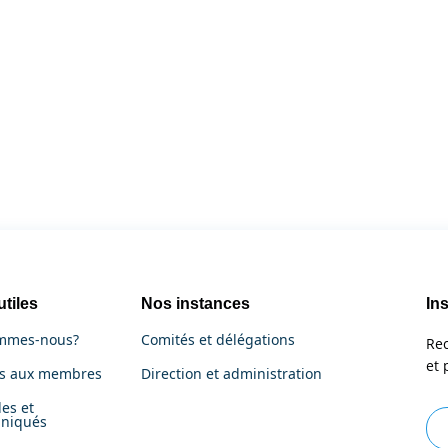
utiles
Nos instances
Ins
mmes-nous?
Comités et délégations
Rec
et 
es aux membres
Direction et administration
es et
niqués