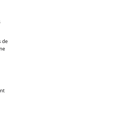
s
s de
 ne
nt