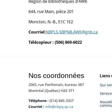
Région de bibliothèques d’AWK
644, rue Main, pièce 201
Moncton, N.-B., E1C 1E2
Courriel:
NBPLS-SBPNB.AWK@gnb.ca
Télécopieur : (506)
869-6022
Nos coordonnées
Liens 
2065, rue Parthenais, bureau 387
Qui so
Montréal (Québec) H2K 3T1
Servic
Téléphone :
(514) 845-3327
Nouvell
commu
Courriel :
info@cbpq.qc.ca