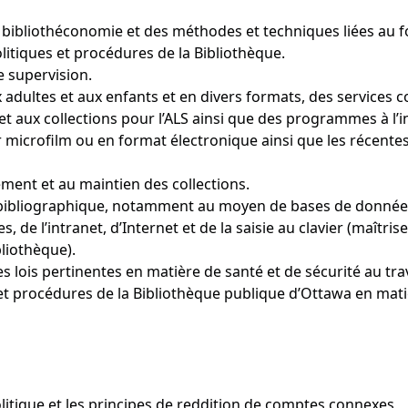
la bibliothéconomie et des méthodes et techniques liées au
itiques et procédures de la Bibliothèque.
e supervision.
ux adultes et aux enfants et en divers formats, des services 
on et aux collections pour l’ALS ainsi que des programmes à l’
 microfilm ou en format électronique ainsi que les récentes
sement et au maintien des collections.
 bibliographique, notamment au moyen de bases de données
s, de l’intranet, d’Internet et de la saisie au clavier (maîtri
liothèque).
 lois pertinentes en matière de santé et de sécurité au trav
 et procédures de la Bibliothèque publique d’Ottawa en matiè
itique et les principes de reddition de comptes connexes