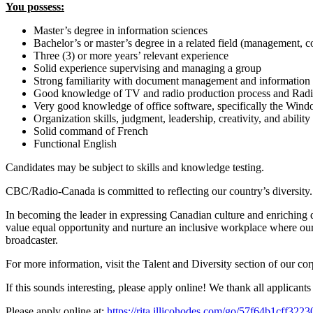
You possess:
Master’s degree in information sciences
Bachelor’s or master’s degree in a related field (management, 
Three (3) or more years’ relevant experience
Solid experience supervising and managing a group
Strong familiarity with document management and information 
Good knowledge of TV and radio production process and Ra
Very good knowledge of office software, specifically the Wi
Organization skills, judgment, leadership, creativity, and abilit
Solid command of French
Functional English
Candidates may be subject to skills and knowledge testing.
CBC/Radio-Canada is committed to reflecting our country’s diversity.
In becoming the leader in expressing Canadian culture and enriching 
value equal opportunity and nurture an inclusive workplace where our 
broadcaster.
For more information, visit the Talent and Diversity section of our co
If this sounds interesting, please apply online! We thank all applicants 
Please apply online at:
https://rita.illicohodes.com/go/57f64b1cff3