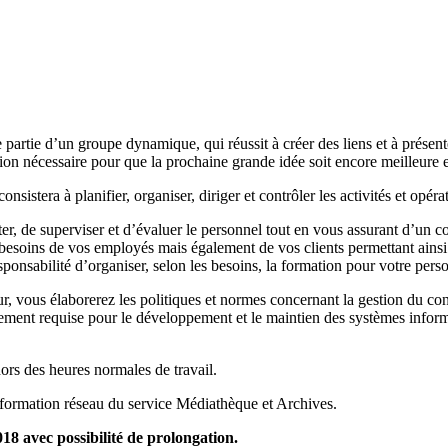
e partie d’un groupe dynamique, qui réussit à créer des liens et à présen
ion nécessaire pour que la prochaine grande idée soit encore meilleure e
sistera à planifier, organiser, diriger et contrôler les activités et opér
er, de superviser et d’évaluer le personnel tout en vous assurant d’un con
besoins de vos employés mais également de vos clients permettant ainsi d
nsabilité d’organiser, selon les besoins, la formation pour votre personn
r, vous élaborerez les politiques et normes concernant la gestion du con
lement requise pour le développement et le maintien des systèmes informa
ors des heures normales de travail.
 Information réseau du service Médiathèque et Archives.
18 avec possibilité de prolongation.