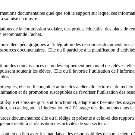
rmations documentaires quel que soit le support sur lequel ces informatio
 à sa mise en œuvre.
tations de la commission scolaire, des projets éducatifs, des plans de r
en recommande l’achat.
t conseillers pédagogiques à l’intégration des ressources documentaires 
 ressources documentaires. Elle ou il participe à la planification d’activit
sition des connaissances et au développement personnel des élèves; elle o
puissent soutenir les élèves. Elle ou il favorise l’utilisation de l’info
ibles.
iothèques; elle ou il conçoit et anime des ateliers de lecture et de reche
animation et de promotion susceptibles de favoriser l’utilisation des res
thèque et s’assure qu’il soit fonctionnel, adapté aux besoins des usage
cation, au catalogage, à l’indexation et à l’élagage des documents dans 
ources documentaires; elle ou il rédige et présente à celui-ci des rapport
étaire relatif à la réalisation des activités de son secteur.
 soutien en lien avec les mandats et les responsabilités de son secteur d’