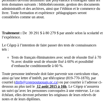
personnes devront démontrer une polyvalence à enseigner dans les
trois domaines suivants : bibliothéconomie, gestion des documents
administratifs et des archives, ainsi que l’édition et le commerce du
livre. Toute formation et expérience pédagogiques seront
considérées comme un atout.
Traitement :
De 39 291 $ à 80 279 $ par année selon la scolarité et
l’expérience.
Le Cégep à l’intention de faire passer des tests de connaissances
tels :
Tests de français éliminatoires avec seuil de réussite fixé à 70
% avec double seuil de réussite fixé à 60% et possibilité
d’embauche conditionnelle à 60 %.
Toute personne intéressée doit faire parvenir son curriculum vitae,
ainsi qu’une lettre d’intérêt, par télécopieur (819-770-1870), par
courriel (
dirrh@cegepoutaouais.qc.ca
) ou par courrier à l’adresse ci-
dessous au plus tard le
12 août 2015 à 16h
. Le Cégep n’assurera
un suivi qu’avec les personnes convoquées à une entrevue. Le cas
échéant, elles devront présenter les originaux de leurs relevés de
notes et de leurs diplômes.