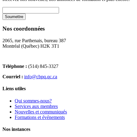
Nos coordonnées
2065, rue Parthenais, bureau 387
Montréal (Québec) H2K 3T1
Téléphone :
(514) 845-3327
Courriel :
info@cbpq.qc.ca
Liens utiles
Qui sommes-nous?
Services aux membres
Nouvelles et communiqués
Formations et événements
Nos instances