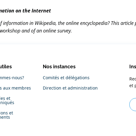
mation on the Internet
information in Wikipedia, the online encyclopedia? This article p
 workshop and of an online survey.
utiles
Nos instances
In
mmes-nous?
Comités et délégations
Rec
et 
es aux membres
Direction et administration
es et
niqués
ions et
ments