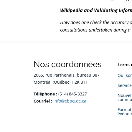
Wikipedia and Validating Infor
How does one check the accuracy of 
consultations undertaken during a
Nos coordonnées
Liens 
2065, rue Parthenais, bureau 387
Qui so
Montréal (Québec) H2K 3T1
Servic
Téléphone :
(514) 845-3327
Nouvell
commu
Courriel :
info@cbpq.qc.ca
Format
événe