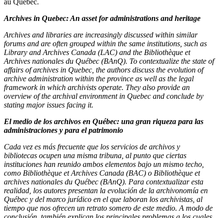
au Québec.
Archives in Quebec: An asset for administrations and heritage
Archives and libraries are increasingly discussed within similar
forums and are often grouped within the same institutions, such as
Library and Archives Canada (LAC) and the Bibliothèque et
Archives nationales du Québec (BAnQ). To contextualize the state of
affairs of archives in Quebec, the authors discuss the evolution of
archive administration within the province as well as the legal
framework in which archivists operate. They also provide an
overview of the archival environment in Quebec and conclude by
stating major issues facing it.
El medio de los archivos en Québec: una gran riqueza para las
administraciones y para el patrimonio
Cada vez es más frecuente que los servicios de archivos y
bibliotecas ocupen una misma tribuna, al punto que ciertas
instituciones han reunido ambos elementos bajo un mismo techo,
como Bibliothèque et Archives Canada (BAC) o Bibliothèque et
archives nationales du Québec (BAnQ). Para contextualizar esta
realidad, los autores presentan la evolución de la archivonomía en
Québec y del marco jurídico en el que laboran los archivistas, al
tiempo que nos ofrecen un retrato somero de este medio. A modo de
conclusión, también explican los principales problemas a los cuales