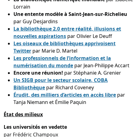
Lorrain
Une entente modèle à Saint-Jean-sur-Richelieu
par Guy Desjardins
La bibliothèque 2.0 entre réalité, illusions et
nouvelles aspirations
par Olivier Le Deuff
Les oiseaux de bibliothèques apprivoisent
Twitter
par Marie D. Martel
Les professionnels de l’information et la
numérisation du monde
par Jean-Philippe Accart
Encore une réunion!
par Stéphanie A. Grenier
Un SIGB pour le secteur scolaire, COBA
Bibliothèque
par Richard Coveney
Érudit, des milliers d’articles en accès libre
par
Tanja Niemann et Émilie Paquin
État des milieux
Les universités en vedette
par Frédéric Champoux