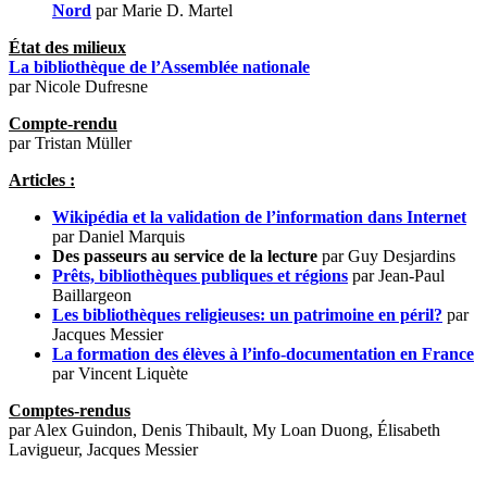
Nord
par Marie D. Martel
État des milieux
La bibliothèque de l’Assemblée nationale
par Nicole Dufresne
Compte-rendu
par Tristan Müller
Articles :
Wikipédia et la validation de l’information dans Internet
par Daniel Marquis
Des passeurs au service de la lecture
par Guy Desjardins
Prêts, bibliothèques publiques et régions
par Jean-Paul
Baillargeon
Les bibliothèques religieuses: un patrimoine en péril?
par
Jacques Messier
La formation des élèves à l’info-documentation en France
par Vincent Liquète
Comptes-rendus
par Alex Guindon, Denis Thibault, My Loan Duong, Élisabeth
Lavigueur, Jacques Messier