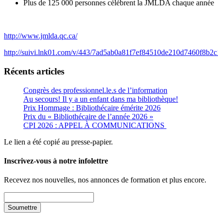
Plus de 125 000 personnes célèbrent la JMLDA chaque année
http://www.jmlda.qc.ca/
http://suivi.lnk01.com/v/443/7ad5ab0a81f7ef84510de210d7460f8b
Récents articles
Congrès des professionnel.le.s de l’information
Au secours! Il y a un enfant dans ma bibliothèque!
Prix Hommage : Bibliothécaire émérite 2026
Prix du « Bibliothécaire de l’année 2026 »
CPI 2026 : APPEL À COMMUNICATIONS
Le lien a été copié au presse-papier.
Inscrivez-vous à notre infolettre
Recevez nos nouvelles, nos annonces de formation et plus encore.