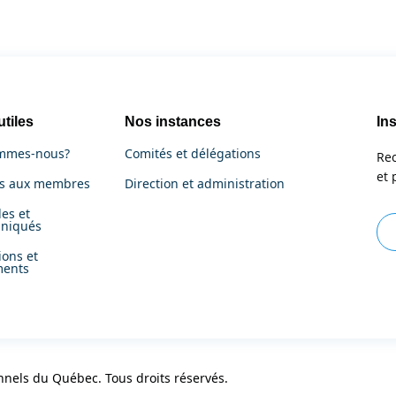
utiles
Nos instances
Ins
mmes-nous?
Comités et délégations
Rec
et 
es aux membres
Direction et administration
es et
niqués
ions et
ments
nnels du Québec. Tous droits réservés.