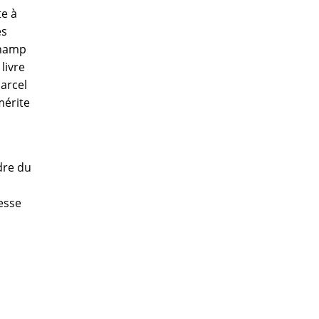
te à
es
champ
 livre
arcel
mérite
dre du
nesse