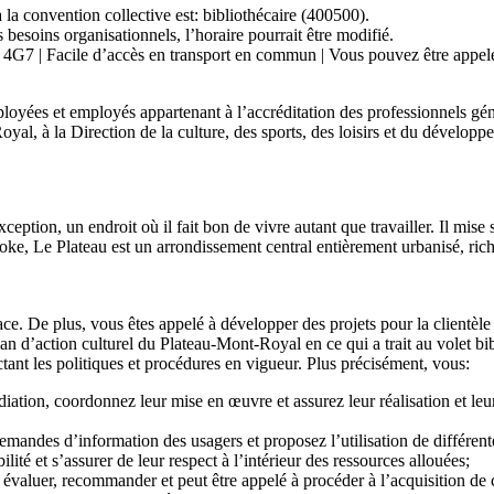
à la convention collective est: bibliothécaire (400500).
besoins organisationnels, l’horaire pourrait être modifié.
 | Facile d’accès en transport en commun | Vous pouvez être appelé à t
yées et employés appartenant à l’accréditation des professionnels généra
al, à la Direction de la culture, des sports, des loisirs et du développem
on, un endroit où il fait bon de vivre autant que travailler. Il mise sur 
oke, Le Plateau est un arrondissement central entièrement urbanisé, rich
ce. De plus, vous êtes appelé à développer des projets pour la clientèle
n d’action culturel du Plateau-Mont-Royal en ce qui a trait au volet bi
ant les politiques et procédures en vigueur. Plus précisément, vous:
ation, coordonnez leur mise en œuvre et assurez leur réalisation et leur
emandes d’information des usagers et proposez l’utilisation de différen
lité et s’assurer de leur respect à l’intérieur des ressources allouées;
e, évaluer, recommander et peut être appelé à procéder à l’acquisition de