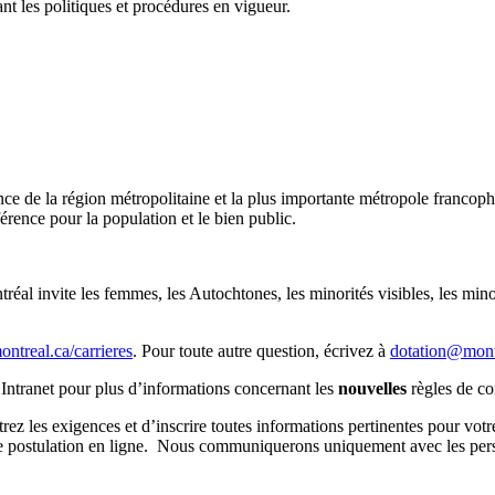
nt les politiques et procédures en vigueur.
tance de la région métropolitaine et la plus importante métropole fran
fférence pour la population et le bien public.
réal invite les femmes, les Autochtones, les minorités visibles, les min
montreal.ca/carrieres
. Pour toute autre question, écrivez à
dotation@mont
’Intranet pour plus d’informations concernant les
nouvelles
règles de con
rez les exigences et d’inscrire toutes informations pertinentes pour vo
r de postulation en ligne. Nous communiquerons uniquement avec les per