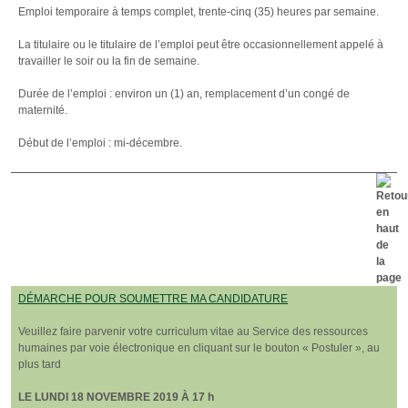
Emploi temporaire à temps complet, trente-cinq (35) heures par semaine.
La titulaire ou le titulaire de l’emploi peut être occasionnellement appelé à
travailler le soir ou la fin de semaine.
Durée de l’emploi : environ un (1) an, remplacement d’un congé de
maternité.
Début de l’emploi : mi-décembre.
DÉMARCHE POUR SOUMETTRE MA CANDIDATURE
Veuillez faire parvenir votre curriculum vitae au Service des ressources
humaines par voie électronique en cliquant sur le bouton « Postuler », au
plus tard
LE LUNDI 18 NOVEMBRE 2019 À 17 h